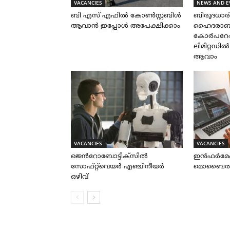
VACANCIES
NEWS AND E
ബി എസ് എഫിൽ കോൺസ്റ്റബിൾ
ബിരുദധാ
ആവാൻ ഇപ്പോൾ അപേക്ഷിക്കാം
ഹൈദരാബാദ
കോർപറേഷ
ലിമിറ്റഡി
ആവാം
VACANCIES
VACANCIES
ജെൻറോബോട്ടിക്സിൽ
ഇൻഫർമേ
സോഫ്റ്റ്‌വെയർ എഞ്ചിനീയർ
മൊബൈൽ ആപ
ഒഴിവ്