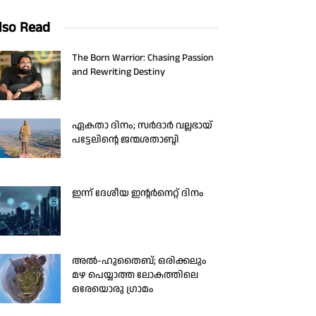
lso Read
The Born Warrior: Chasing Passion
and Rewriting Destiny
ഏകതാ ദിനം; സർദാർ വല്ലഭായ്
പട്ടേലിന്റെ ജന്മശതാബ്ദി
ഇന്ന് ദേശീയ ഇന്റർനെറ്റ് ദിനം
അൽ-ഹുതൈബ്; ഒരിക്കലും
മഴ പെയ്യാത്ത ലോകത്തിലെ
ഒരേയൊരു ഗ്രാമം