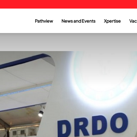
Pathview
News and Events
Xpertise
Vac