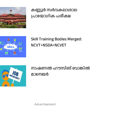
കണ്ണൂർ സർവകലാശാല
പ്രായോഗിക പരീക്ഷ
Skill Training Bodies Merged:
NCVT+NSDA=NCVET
നാഷണൽ ഹൗസിങ് ബാങ്കിൽ
മാനേജർ
Advertisement