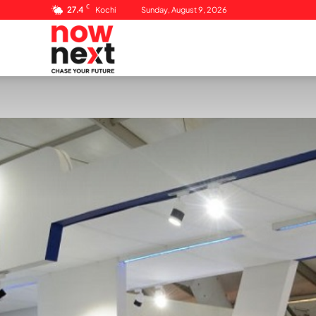
C
27.4
Kochi
Sunday, August 9, 2026
NowNext