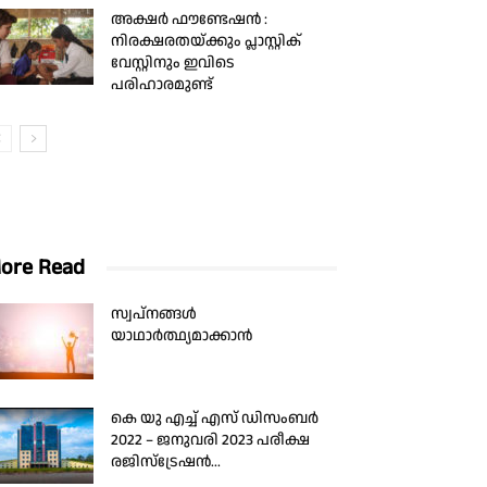
അക്ഷർ ഫൗണ്ടേഷൻ :
നിരക്ഷരതയ്ക്കും പ്ലാസ്റ്റിക്
വേസ്റ്റിനും ഇവിടെ
പരിഹാരമുണ്ട്
ore Read
സ്വപ്നങ്ങള്‍
യാഥാര്‍ത്ഥ്യമാക്കാന്‍
കെ യു എച്ച് എസ് ഡിസംബർ
2022 – ജനുവരി 2023 പരീക്ഷ
രജിസ്‌ട്രേഷൻ...