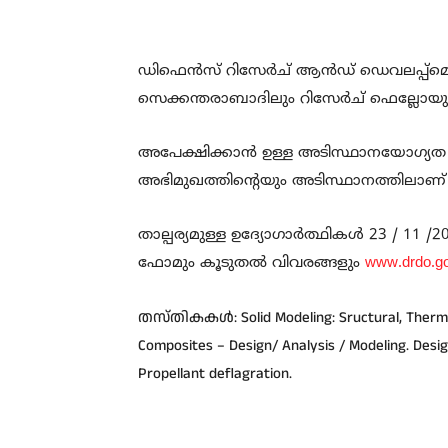
ഡിഫെൻസ് റിസേർച് ആൻഡ് ഡെവലപ്പ്
സെക്കന്തരാബാദിലും റിസേർച് ഫെല്ലോ
അപേക്ഷിക്കാൻ ഉള്ള അടിസ്ഥാനയോഗ്യത 
അഭിമുഖത്തിന്റെയും അടിസ്ഥാനത്തിലാണ് 
താല്പര്യമുള്ള ഉദ്യോഗാർത്ഥികൾ 23 / 11
ഫോമും കൂടുതൽ വിവരങ്ങളും
www.drdo.go
തസ്തികകൾ: Solid Modeling: Sructural, Thermal
Composites – Design/ Analysis / Modeling. Desi
Propellant deflagration.