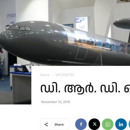
Home
VACANCIES
ഡി. ആർ. ഡി.
November 10, 2018
Share