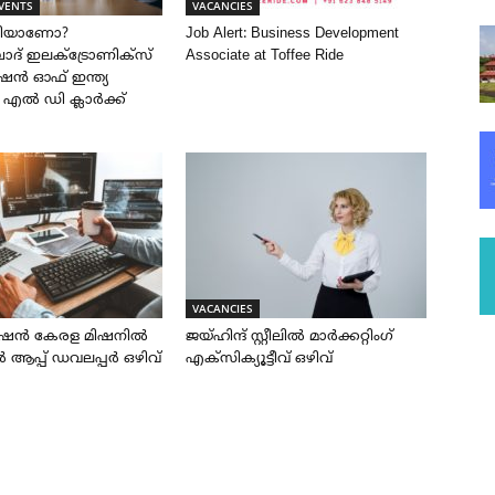
VENTS
VACANCIES
രിയാണോ?
Job Alert: Business Development
് ഇലക്ട്രോണിക്സ്
Associate at Toffee Ride
ൻ ഓഫ് ഇന്ത്യ
ൽ എൽ ഡി ക്ലാർക്ക്
VACANCIES
ഷൻ കേരള മിഷനിൽ
ജയ്‌ഹിന്ദ്‌ സ്റ്റീലിൽ മാർക്കറ്റിംഗ്
്പ് ഡവലപ്പർ ഒഴിവ്
എക്സിക്യൂട്ടീവ് ഒഴിവ്