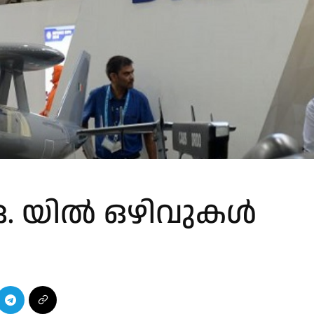
 ഒ. യിൽ ഒഴിവുകൾ