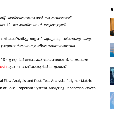
A
മെന്റ് ഓർഗനൈസേഷൻ ഹൈദരാബാദ് |
യുടെ 12 വേക്കൻസികൾ ആണുള്ളത്.
ബി.ടെക്/ബി.ഇ ആണ്. എഴുത്തു പരീക്ഷയുടെയും
ഉദ്യോഗാർത്ഥികളെ തിരഞ്ഞെടുക്കുന്നത്.
 /2018 നു മുൻപ് അപേക്ഷിക്കേണ്ടതാണ്. അപേക്ഷ
v.in
എന്ന വെബ്‌സൈറ്റിൽ ലഭ്യമാണ്.
 Flow Analysis and Post Test Analysis. Polymer Matrix
gn of Solid Propellant System, Analyzing Detonation Waves,