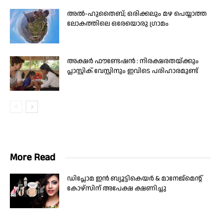
അൽ-ഹുതൈബ്; ഒരിക്കലും മഴ പെയ്യാത്ത
ലോകത്തിലെ ഒരേയൊരു ഗ്രാമം
അക്ഷർ ഫൗണ്ടേഷൻ : നിരക്ഷരതയ്ക്കും
പ്ലാസ്റ്റിക് വേസ്റ്റിനും ഇവിടെ പരിഹാരമുണ്ട്
More Read
ഡിപ്ലോമ ഇന്‍ ബ്യൂട്ടികെയര്‍ & മാനേജ്‌മെന്റ്
കോഴ്‌സിന് അപേക്ഷ ക്ഷണിച്ചു