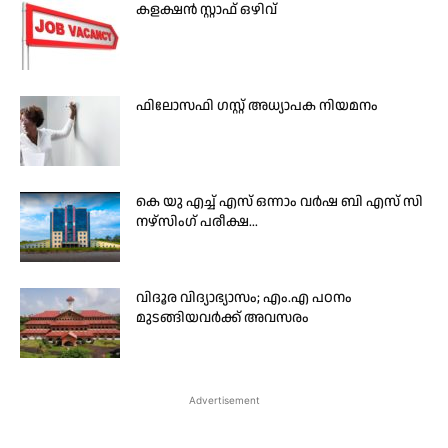
കളക്ഷൻ സ്റ്റാഫ് ഒഴിവ്
ഫിലോസഫി ഗസ്റ്റ് അധ്യാപക നിയമനം
കെ യു എച്ച് എസ് ഒന്നാം വർഷ ബി എസ് സി
നഴ്സിംഗ് പരീക്ഷ...
വിദൂര വിദ്യാഭ്യാസം; എം.എ പഠനം
മുടങ്ങിയവർക്ക് അവസരം
Advertisement