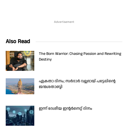
Advertisement
Also Read
The Born Warrior: Chasing Passion and Rewriting
Destiny
ഏകതാ ദിനം; സർദാർ വല്ലഭായ് പട്ടേലിന്റെ
ജന്മശതാബ്ദി
ഇന്ന് ദേശീയ ഇന്റർനെറ്റ് ദിനം