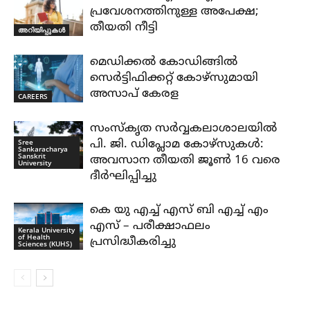
പ്രവേശനത്തിനുള്ള അപേക്ഷ;
തീയതി നീട്ടി
അറിയിപ്പുകൾ
മെഡിക്കൽ കോഡിങ്ങിൽ
സെർട്ടിഫിക്കറ്റ് കോഴ്സുമായി
അസാപ് കേരള
CAREERS
സംസ്കൃത സർവ്വകലാശാലയിൽ
Sree
പി. ജി. ഡിപ്ലോമ കോഴ്സുകൾ:
Sankaracharya
Sanskrit
അവസാന തീയതി ജൂൺ 16 വരെ
University
ദീർഘിപ്പിച്ചു
കെ യു എച്ച് എസ് ബി എച്ച് എം
എസ് – പരീക്ഷാഫലം
Kerala University
of Health
പ്രസിദ്ധീകരിച്ചു
Sciences (KUHS)