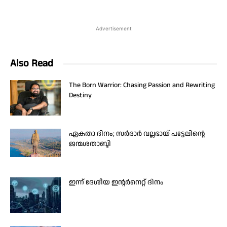
Advertisement
Also Read
The Born Warrior: Chasing Passion and Rewriting
Destiny
ഏകതാ ദിനം; സർദാർ വല്ലഭായ് പട്ടേലിന്റെ
ജന്മശതാബ്ദി
ഇന്ന് ദേശീയ ഇന്റർനെറ്റ് ദിനം