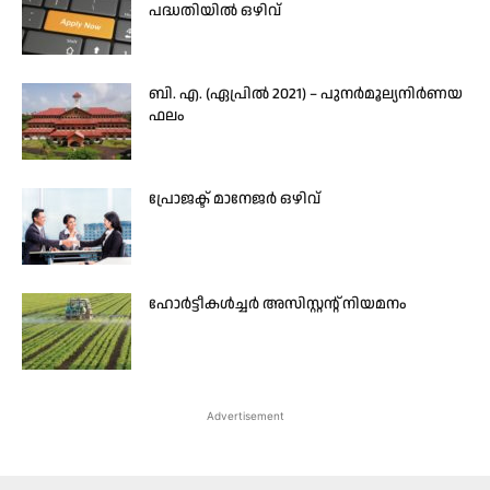
പദ്ധതിയിൽ ഒഴിവ്
ബി. എ. (ഏപ്രിൽ 2021) – പുനർമൂല്യനിർണയ
ഫലം
പ്രോജക്ട് മാനേജർ ഒഴിവ്
ഹോര്‍ട്ടീകള്‍ച്ചര്‍ അസിസ്റ്റന്റ് നിയമനം
Advertisement