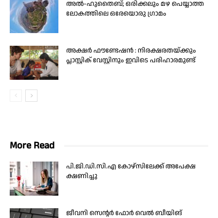
അൽ-ഹുതൈബ്; ഒരിക്കലും മഴ പെയ്യാത്ത
ലോകത്തിലെ ഒരേയൊരു ഗ്രാമം
അക്ഷർ ഫൗണ്ടേഷൻ : നിരക്ഷരതയ്ക്കും
പ്ലാസ്റ്റിക് വേസ്റ്റിനും ഇവിടെ പരിഹാരമുണ്ട്
More Read
പി.ജി.ഡി.സി.എ കോഴ്‌സിലേക്ക് അപേക്ഷ
ക്ഷണിച്ചു
ജീവനി സെന്റര്‍ ഫോര്‍ വെല്‍ ബീയിങ്