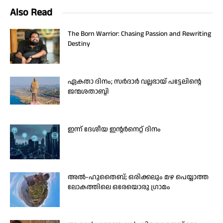
Also Read
The Born Warrior: Chasing Passion and Rewriting
Destiny
ഏകതാ ദിനം; സർദാർ വല്ലഭായ് പട്ടേലിന്റെ
ജന്മശതാബ്ദി
ഇന്ന് ദേശീയ ഇന്റർനെറ്റ് ദിനം
അൽ-ഹുതൈബ്; ഒരിക്കലും മഴ പെയ്യാത്ത
ലോകത്തിലെ ഒരേയൊരു ഗ്രാമം