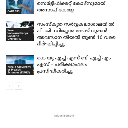
സെർട്ടിഫിക്കറ്റ് കോഴ്സുമായി
അസാപ് കേരള
CAREERS
സംസ്കൃത സർവ്വകലാശാലയിൽ
Sree
പി. ജി. ഡിപ്ലോമ കോഴ്സുകൾ:
Sankaracharya
Sanskrit
അവസാന തീയതി ജൂൺ 16 വരെ
University
ദീർഘിപ്പിച്ചു
കെ യു എച്ച് എസ് ബി എച്ച് എം
എസ് – പരീക്ഷാഫലം
Kerala University
of Health
പ്രസിദ്ധീകരിച്ചു
Sciences (KUHS)
Advertisement