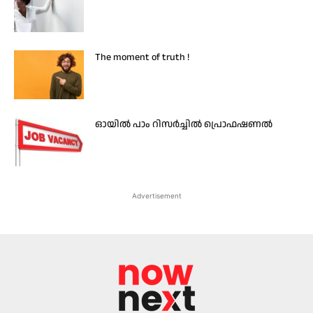
The moment of truth !
ഓയിൽ പാം റിസർച്ചിൽ പ്രൊഫഷണൽ
Advertisement