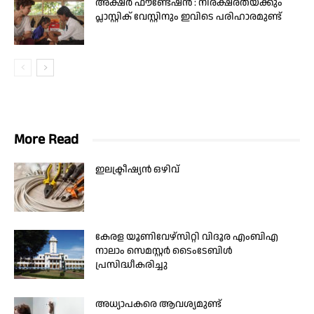
അക്ഷർ ഫൗണ്ടേഷൻ : നിരക്ഷരതയ്ക്കും
പ്ലാസ്റ്റിക് വേസ്റ്റിനും ഇവിടെ പരിഹാരമുണ്ട്
More Read
ഇലക്ട്രീഷ്യൻ ഒഴിവ്
കേരള യൂണിവേഴ്സിറ്റി വിദൂര എംബിഎ
നാലാം സെമസ്റ്റർ ടൈംടേബിൾ
പ്രസിദ്ധീകരിച്ചു
അധ്യാപകരെ ആവശ്യമുണ്ട്