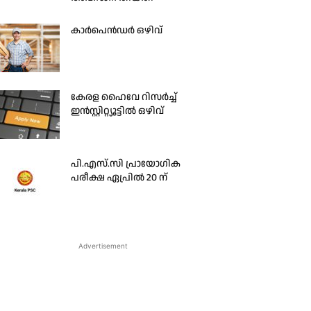
കാർപെൻഡർ ഒഴിവ്
കേരള ഹൈവേ റിസര്‍ച്ച്‌
ഇന്‍സ്റ്റിറ്റ്യൂട്ടില്‍ ഒഴിവ്
പി.എസ്.സി പ്രായോഗിക
പരീക്ഷ ഏപ്രിൽ 20 ന്
Advertisement