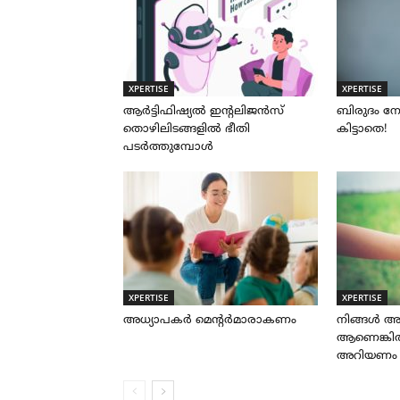
XPERTISE
XPERTISE
ആർട്ടിഫിഷ്യൽ ഇന്റലിജൻസ്
ബിരുദം നേട
തൊഴിലിടങ്ങളിൽ ഭീതി
കിട്ടാതെ!
പടർത്തുമ്പോൾ
XPERTISE
XPERTISE
അധ്യാപകർ മെന്റർമാരാകണം
നിങ്ങൾ 
ആണെങ്കിൽ 
അറിയണം