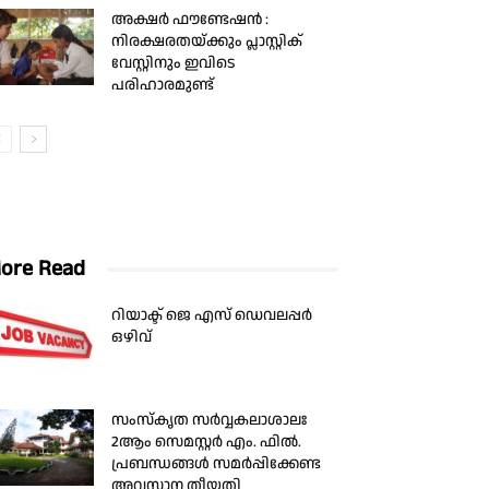
അക്ഷർ ഫൗണ്ടേഷൻ :
നിരക്ഷരതയ്ക്കും പ്ലാസ്റ്റിക്
വേസ്റ്റിനും ഇവിടെ
പരിഹാരമുണ്ട്
ore Read
റിയാക്ട് ജെ എസ് ഡെവലപ്പർ
ഒഴിവ്
സംസ്കൃത സർവ്വകലാശാലഃ
2ആം സെമസ്റ്റർ എം. ഫിൽ.
പ്രബന്ധങ്ങൾ സമർപ്പിക്കേണ്ട
അവസാന തീയതി