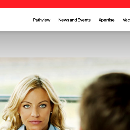
Pathview
News and Events
Xpertise
Vac