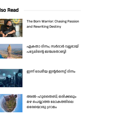
lso Read
The Born Warrior: Chasing Passion
and Rewriting Destiny
ഏകതാ ദിനം; സർദാർ വല്ലഭായ്
പട്ടേലിന്റെ ജന്മശതാബ്ദി
ഇന്ന് ദേശീയ ഇന്റർനെറ്റ് ദിനം
അൽ-ഹുതൈബ്; ഒരിക്കലും
മഴ പെയ്യാത്ത ലോകത്തിലെ
ഒരേയൊരു ഗ്രാമം