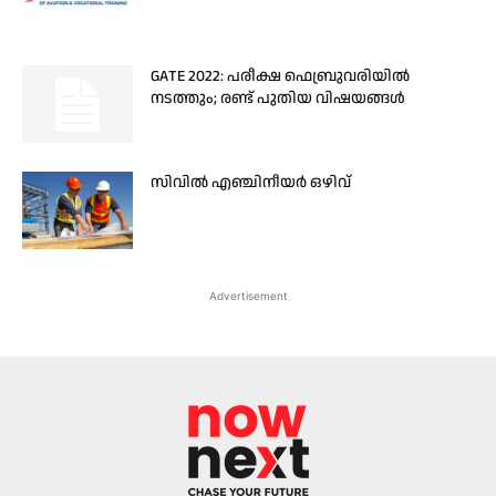
GATE 2022: പരീക്ഷ ഫെബ്രുവരിയില്‍
നടത്തും; രണ്ട് പുതിയ വിഷയങ്ങള്‍
സിവിൽ എഞ്ചിനീയർ ഒഴിവ്
Advertisement