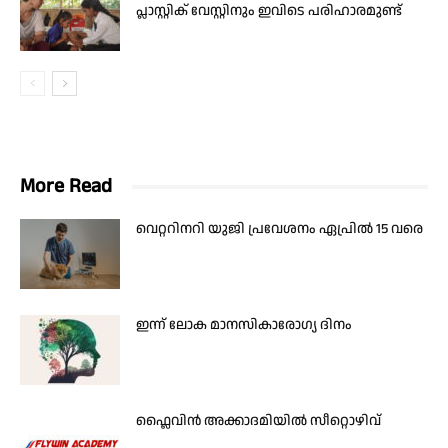
പ്ലാസ്റ്റിക് വേസ്റ്റിനും ഇവിടെ പരിഹാരമുണ്ട്
More Read
വെറ്ററിനറി യുജി പ്രവേശനം ഏപ്രിൽ 15 വരെ
ഇന്ന് ലോക മാനസികാരോഗ്യ ദിനം
ഫ്ലൈവിൻ അക്കാദമിയിൽ സീറ്റൊഴിവ്