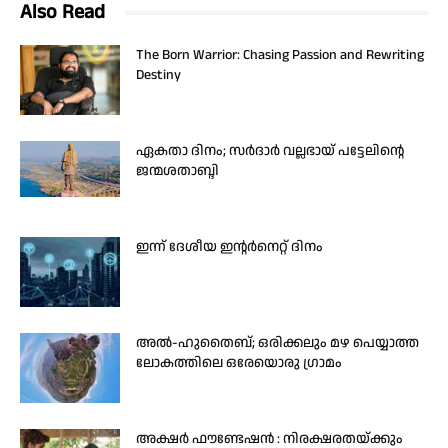
Also Read
The Born Warrior: Chasing Passion and Rewriting
Destiny
ഏകതാ ദിനം; സർദാർ വല്ലഭായ് പട്ടേലിന്റെ
ജന്മശതാബ്ദി
ഇന്ന് ദേശീയ ഇന്റർനെറ്റ് ദിനം
അൽ-ഹുതൈബ്; ഒരിക്കലും മഴ പെയ്യാത്ത
ലോകത്തിലെ ഒരേയൊരു ഗ്രാമം
അക്ഷർ ഫൗണ്ടേഷൻ : നിരക്ഷരതയ്ക്കും