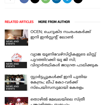
RELATED ARTICLES
MORE FROM AUTHOR
OCEN; ചെറുകിട സംരംഭകർക്ക്
ഇനി ഇൻസ്റ്റന്റ് ലോൺ
NEWS AND
EVENTS
വ്യാജ യൂണിവേഴ്സിറ്റികളുടെ ലിസ്റ്റ്
പുറത്തിറക്കി യു ജി സി;
NEWS AND
വിദ്യാർത്ഥികൾ ജാഗ്രത പാലിക്കുക
EVENTS
സ്റ്റാർട്ടപ്പുകൾക്ക് ഇനി പുതിയ
കേന്ദ്രം; ലീപ് കോ-വർക്ക്
NEWS AND
സ്പെയിസസുമായി കേരളം
EVENTS
തൊഴിൽ മേഖലയിലെ സ്ത്രീ