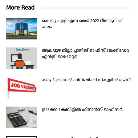
More Read
കെ യു എച്ച് എസ് മെയ് 2022 റീടോട്ടലിങ്
ഫലം
ആലപ്പുഴ ജില്ലാ പ്ലാനിങ് ഓഫീസിലേക്ക് ഡേറ്റ
എൻട്രി ഓപ്പറേറ്റർ
കലൂര്‍ മോഡല്‍ ഫിനിഷിംങ് സ്‌കൂളില്‍ ഒഴിവ്
ട്രാക്കോ കേബിളിൽ ഫിനാൻസ് ഓഫീസർ