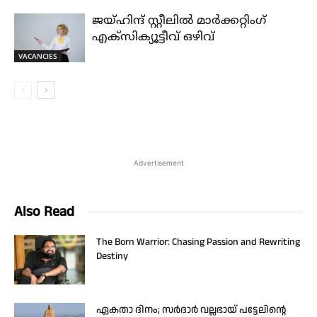
ജയ്‌ഹിന്ദ്‌ സ്റ്റീലിൽ മാർക്കറ്റിംഗ്
എക്സിക്യൂട്ടീവ് ഒഴിവ്
VACANCIES
Advertisement
Also Read
The Born Warrior: Chasing Passion and Rewriting
Destiny
ഏകതാ ദിനം; സർദാർ വല്ലഭായ് പട്ടേലിന്റെ