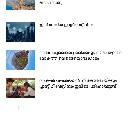
ജന്മശതാബ്ദി
ഇന്ന് ദേശീയ ഇന്റർനെറ്റ് ദിനം
അൽ-ഹുതൈബ്; ഒരിക്കലും മഴ പെയ്യാത്ത
ലോകത്തിലെ ഒരേയൊരു ഗ്രാമം
അക്ഷർ ഫൗണ്ടേഷൻ : നിരക്ഷരതയ്ക്കും
പ്ലാസ്റ്റിക് വേസ്റ്റിനും ഇവിടെ പരിഹാരമുണ്ട്