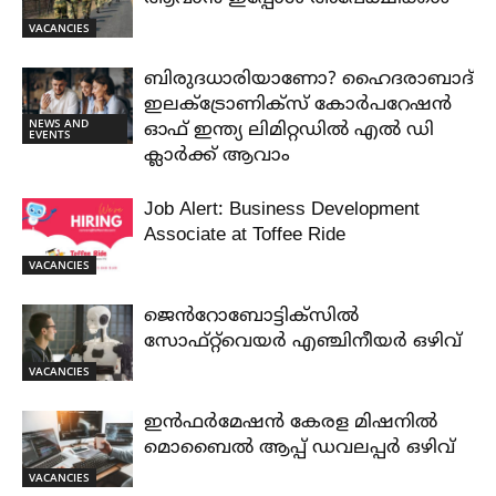
VACANCIES
ബിരുദധാരിയാണോ? ഹൈദരാബാദ്
ഇലക്ട്രോണിക്സ് കോർപറേഷൻ
NEWS AND
ഓഫ് ഇന്ത്യ ലിമിറ്റഡിൽ എൽ ഡി
EVENTS
ക്ലാർക്ക് ആവാം
Job Alert: Business Development
Associate at Toffee Ride
VACANCIES
ജെൻറോബോട്ടിക്സിൽ
സോഫ്റ്റ്‌വെയർ എഞ്ചിനീയർ ഒഴിവ്
VACANCIES
ഇൻഫർമേഷൻ കേരള മിഷനിൽ
മൊബൈൽ ആപ്പ് ഡവലപ്പർ ഒഴിവ്
VACANCIES