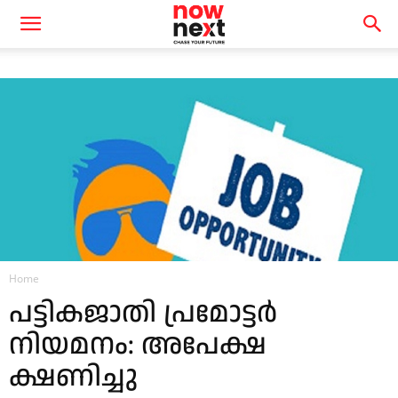
Home
പട്ടികജാതി പ്രമോട്ടര്‍
നിയമനം: അപേക്ഷ
ക്ഷണിച്ചു