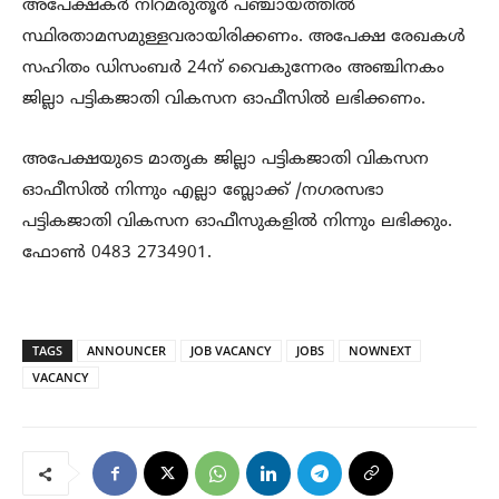
അപേക്ഷകര്‍ നിറമരുതൂര്‍ പഞ്ചായത്തില്‍
സ്ഥിരതാമസമുള്ളവരായിരിക്കണം. അപേക്ഷ രേഖകള്‍
സഹിതം ഡിസംബര്‍ 24ന് വൈകുന്നേരം അഞ്ചിനകം
ജില്ലാ പട്ടികജാതി വികസന ഓഫീസില്‍ ലഭിക്കണം.
അപേക്ഷയുടെ മാതൃക ജില്ലാ പട്ടികജാതി വികസന
ഓഫീസില്‍ നിന്നും എല്ലാ ബ്ലോക്ക് /നഗരസഭാ
പട്ടികജാതി വികസന ഓഫീസുകളില്‍ നിന്നും ലഭിക്കും.
ഫോണ്‍ 0483 2734901.
TAGS
ANNOUNCER
JOB VACANCY
JOBS
NOWNEXT
VACANCY