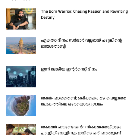
The Born Warrior: Chasing Passion and Rewriting
Destiny
ഏകതാ ദിനം; സർദാർ വല്ലഭായ് പട്ടേലിന്റെ
ജന്മശതാബ്ദി
ഇന്ന് ദേശീയ ഇന്റർനെറ്റ് ദിനം
അൽ-ഹുതൈബ്; ഒരിക്കലും മഴ പെയ്യാത്ത
ലോകത്തിലെ ഒരേയൊരു ഗ്രാമം
അക്ഷർ ഫൗണ്ടേഷൻ : നിരക്ഷരതയ്ക്കും
പ്ലാസ്റ്റിക് വേസ്റ്റിനും ഇവിടെ പരിഹാരമുണ്ട്