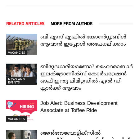
RELATED ARTICLES
MORE FROM AUTHOR
ബി എസ് എഫിൽ കോൺസ്റ്റബിൾ
ആവാൻ ഇപ്പോൾ അപേക്ഷിക്കാം
VACANCIES
ബിരുദധാരിയാണോ? ഹൈദരാബാദ്
ഇലക്ട്രോണിക്സ് കോർപറേഷൻ
NEWS AND
ഓഫ് ഇന്ത്യ ലിമിറ്റഡിൽ എൽ ഡി
EVENTS
ക്ലാർക്ക് ആവാം
Job Alert: Business Development
Associate at Toffee Ride
VACANCIES
ജെൻറോബോട്ടിക്സിൽ