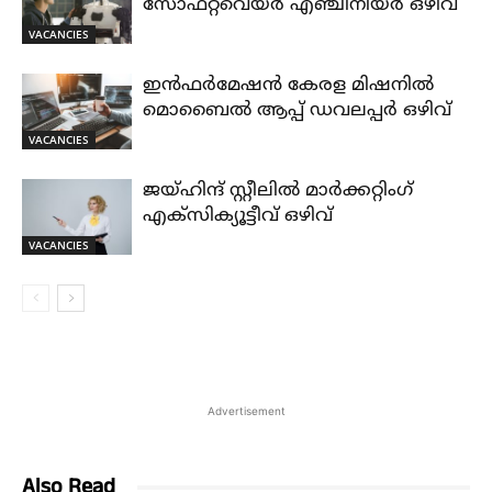
സോഫ്റ്റ്‌വെയർ എഞ്ചിനീയർ ഒഴിവ്
VACANCIES
ഇൻഫർമേഷൻ കേരള മിഷനിൽ
മൊബൈൽ ആപ്പ് ഡവലപ്പർ ഒഴിവ്
VACANCIES
ജയ്‌ഹിന്ദ്‌ സ്റ്റീലിൽ മാർക്കറ്റിംഗ്
എക്സിക്യൂട്ടീവ് ഒഴിവ്
VACANCIES
Advertisement
Also Read