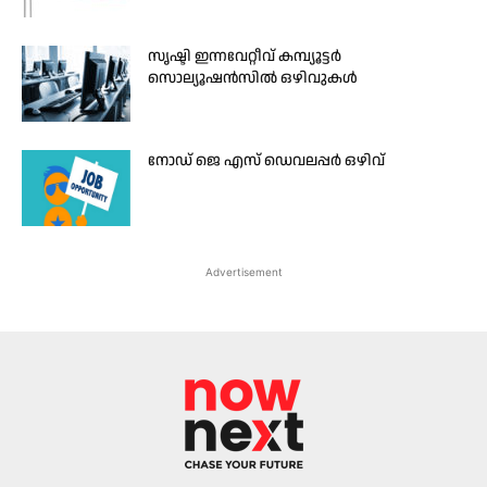
സൃഷ്ടി ഇന്നവേറ്റീവ് കമ്പ്യൂട്ടർ
സൊല്യൂഷൻസിൽ ഒഴിവുകൾ
നോഡ് ജെ എസ് ഡെവലപ്പർ ഒഴിവ്
Advertisement