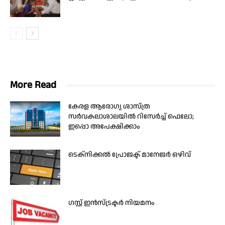
More Read
കേരള ആരോഗ്യ ശാസ്ത്ര
സർവകലാശാലയിൽ റിസേർച്ച് ഫെലോ;
ഇപ്പൊ അപേക്ഷിക്കാം
ടെക്നിക്കൽ പ്രോജക്ട് മാനേജർ ഒഴിവ്
ഗസ്റ്റ് ഇന്‍സ്ട്രക്ടര്‍ നിയമനം