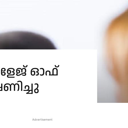
ളേജ് ഓഫ്
ിച്ചു
Advertisement