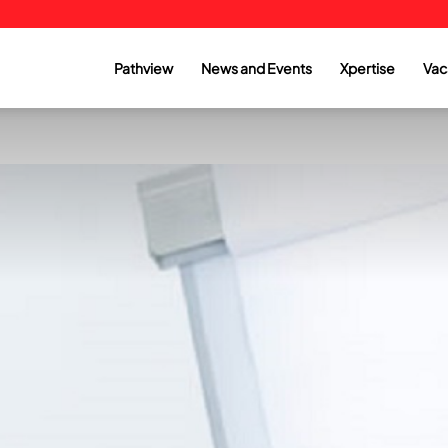
Pathview
News and Events
Xpertise
Vac