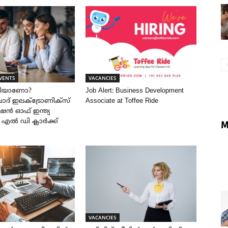
VENTS
VACANCIES
രിയാണോ?
Job Alert: Business Development
് ഇലക്ട്രോണിക്സ്
Associate at Toffee Ride
ൻ ഓഫ് ഇന്ത്യ
ൽ എൽ ഡി ക്ലാർക്ക്
M
VACANCIES