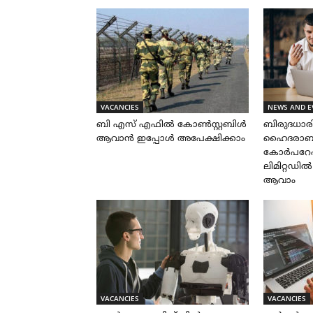
VACANCIES
NEWS AND E
ബി എസ് എഫിൽ കോൺസ്റ്റബിൾ
ബിരുദധാ
ആവാൻ ഇപ്പോൾ അപേക്ഷിക്കാം
ഹൈദരാബാദ
കോർപറേഷ
ലിമിറ്റഡി
ആവാം
VACANCIES
VACANCIES