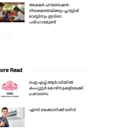
അക്ഷർ ഫൗണ്ടേഷൻ :
നിരക്ഷരതയ്ക്കും പ്ലാസ്റ്റിക്
വേസ്റ്റിനും ഇവിടെ
പരിഹാരമുണ്ട്
ore Read
ഐ.എച്ച്.ആർ.ഡിയിൽ
കംപ്യൂട്ടർ കോഴ്‌സുകളിലേക്ക്
പ്രവേശനം
എസി മെക്കാനിക്ക് ഒഴിവ്