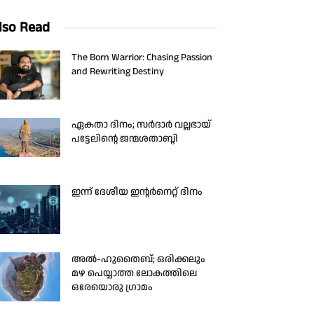
lso Read
The Born Warrior: Chasing Passion
and Rewriting Destiny
ഏകതാ ദിനം; സർദാർ വല്ലഭായ്
പട്ടേലിന്റെ ജന്മശതാബ്ദി
ഇന്ന് ദേശീയ ഇന്റർനെറ്റ് ദിനം
അൽ-ഹുതൈബ്; ഒരിക്കലും
മഴ പെയ്യാത്ത ലോകത്തിലെ
ഒരേയൊരു ഗ്രാമം