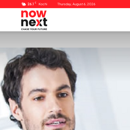
C
26.1
Kochi
Thursday, August 6, 2026
NowNext