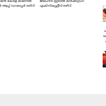
ഷൻ കേരള മിഷനിൽ
ജയ്‌ഹിന്ദ്‌ സ്റ്റീലിൽ മാർക്കറ്റിംഗ്
്പ് ഡവലപ്പർ ഒഴിവ്
എക്സിക്യൂട്ടീവ് ഒഴിവ്