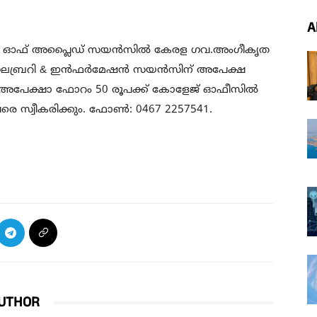
A
ജ് ഓഫ് അപ്ലൈഡ് സയൻസിൽ കേരള ഗവ.അംഗീകൃത
 ഇൻ ലൈബ്രറി & ഇൻഫർമേഷൻ സയൻസിന് അപേക്ഷ
. അപേക്ഷാ ഫോറം 50 രൂപക്ക് കോളേജ് ഓഫീസിൽ
 വരെ സ്വീകരിക്കും. ഫോൺ: 0467 2257541.
UTHOR