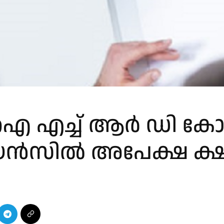
ഐ എച്ച് ആർ ഡി കോ
ൻസിൽ അപേക്ഷ ക്ഷണ