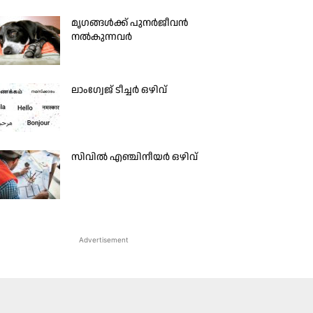
മൃഗങ്ങൾക്ക് പുനർജീവൻ
നൽകുന്നവർ
ലാംഗ്വേജ് ടീച്ചർ ഒഴിവ്
സിവിൽ എഞ്ചിനീയർ ഒഴിവ്
Advertisement