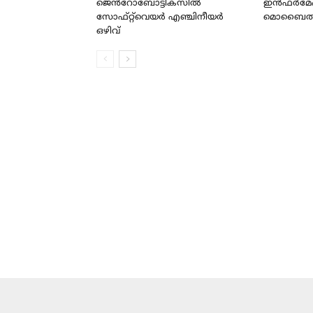
ജെൻറോബോട്ടിക്സിൽ
ഇൻഫർമേ
സോഫ്റ്റ്‌വെയർ എഞ്ചിനീയർ
മൊബൈൽ ആപ
ഒഴിവ്