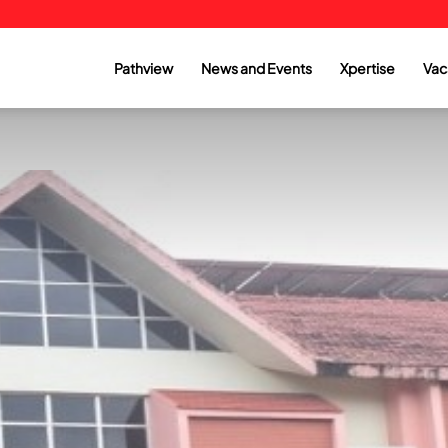
Pathview
News and Events
Xpertise
Vac