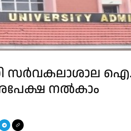
ന്ധി സർവകലാശാല ഐ
് അപേക്ഷ നൽകാം