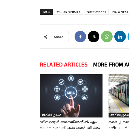
TAGS
MG UNIVERSITY
Notifications
NOWNEXT
Share
RELATED ARTICLES
MORE FROM A
അറിയിപ്പുകൾ
അറിയിപ്പുക
ഡിസാസ്റ്റർ മാനേജ്മെന്റിൽ എം
കൊച്ചി മെ
ബി എ ഒരുക്കി ഐ എൽ ഡി എം
ഒഴിവുകൾ;