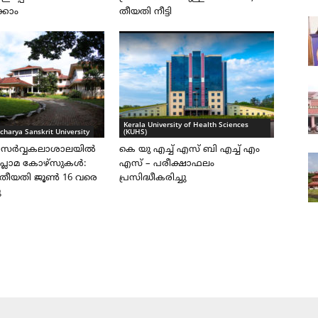
്കാം
തീയതി നീട്ടി
Kerala University of Health Sciences
charya Sanskrit University
(KUHS)
 സർവ്വകലാശാലയിൽ
കെ യു എച്ച് എസ് ബി എച്ച് എം
ിപ്ലോമ കോഴ്സുകൾ:
എസ് – പരീക്ഷാഫലം
ീയതി ജൂൺ 16 വരെ
പ്രസിദ്ധീകരിച്ചു
ു