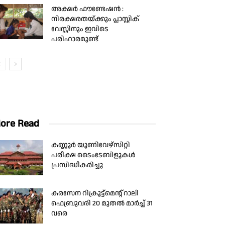
അക്ഷർ ഫൗണ്ടേഷൻ :
നിരക്ഷരതയ്ക്കും പ്ലാസ്റ്റിക്
വേസ്റ്റിനും ഇവിടെ
പരിഹാരമുണ്ട്
ore Read
കണ്ണൂർ യൂണിവേഴ്സിറ്റി
പരീക്ഷ ടൈംടേബിളുകൾ
പ്രസിദ്ധീകരിച്ചു
കരസേന റിക്രൂട്ട്മെന്റ് റാലി
ഫെബ്രുവരി 20 മുതല്‍ മാര്‍ച്ച്‌ 31
വരെ