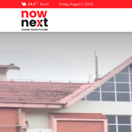
C
24.4
Kochi
Friday, August 7, 2026
NowNext