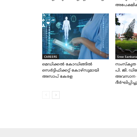
അപേക്ഷിക
CAREERS
Sree Sankara
മെഡിക്കൽ കോഡിങ്ങിൽ
സംസ്കൃത
സെർട്ടിഫിക്കറ്റ് കോഴ്സുമായി
പി. ജി. ഡ
അസാപ് കേരള
അവസാന ത
ദീർഘിപ്പിച്ച