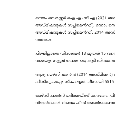
ഒന്നാം സെമസ്റ്റർ ഐ.എം.സി.എ (2021 അഡ
അഡ്മിഷനുകൾ സപ്ലിമെൻററി), ഒന്നാം സെമസ
അഡ്മിഷനുകൾ സപ്ലിമെൻററി, 2014 അഡ്
നൽകാം.
പിഴയില്ലാതെ ഡിസംബർ 13 മുതൽ 15 വര
വരെയും സൂപ്പർ ഫോനോടു കൂടി ഡിസംബർ 2
ആദ്യ മെഴ്സി ചാൻസ് (2014 അഡ്മിഷൻ) വിദ
ഫീസിനുമൊപ്പം സ്‌പെഷ്യൽ ഫീസായി 5515
മെഴ്സി ചാൻസ് പരീക്ഷയ്ക്ക് നേരത്തേ ഫീ
വിദ്യാർഥികൾ വിണ്ടും ഫീസ് അടയ്ക്കേണ്