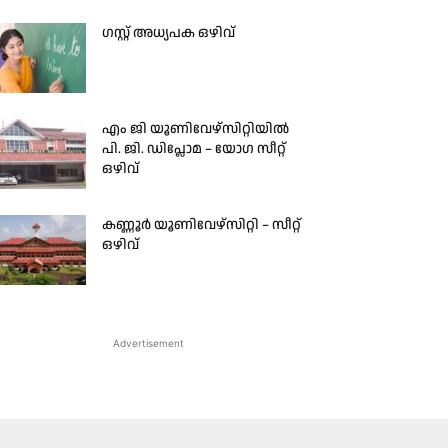
ഗസ്റ്റ് അധ്യപക ഒഴിവ്
എം ജി യൂണിവേഴ്സിറ്റിയിൽ
പി. ജി. ഡിപ്ലോമ – യോഗ സീറ്റ്
ഒഴിവ്
കണ്ണൂർ യൂണിവേഴ്സിറ്റി – സീറ്റ്
ഒഴിവ്
Advertisement