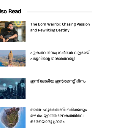
lso Read
The Born Warrior: Chasing Passion
and Rewriting Destiny
ഏകതാ ദിനം; സർദാർ വല്ലഭായ്
പട്ടേലിന്റെ ജന്മശതാബ്ദി
ഇന്ന് ദേശീയ ഇന്റർനെറ്റ് ദിനം
അൽ-ഹുതൈബ്; ഒരിക്കലും
മഴ പെയ്യാത്ത ലോകത്തിലെ
ഒരേയൊരു ഗ്രാമം