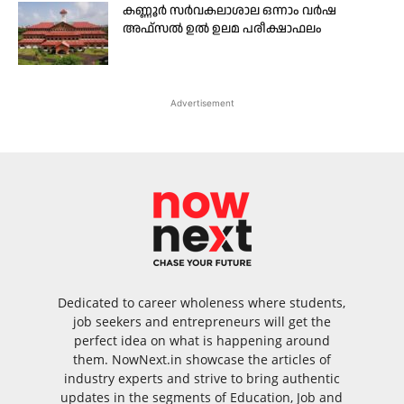
കണ്ണൂർ സർവകലാശാല ഒന്നാം വർഷ
അഫ്സൽ ഉൽ ഉലമ പരീക്ഷാഫലം
Advertisement
Dedicated to career wholeness where students,
job seekers and entrepreneurs will get the
perfect idea on what is happening around
them. NowNext.in showcase the articles of
industry experts and strive to bring authentic
updates in the segments of Education, Job and