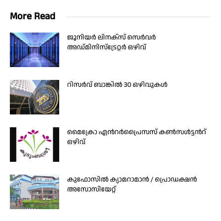
More Read
ജൂനിയർ ലിനക്സ് സെർവർ
അഡ്മിനിസ്ട്രേറ്റർ ഒഴിവ്
റിസർവ് ബാങ്കിൽ 30 ഒഴിവുകൾ
മൈക്രോ എൻറർപ്രൈസസ് കൺസൾട്ടൻറ്
ഒഴിവ്
കുഫോസിൽ ക്യാമറാമാൻ / പ്രൊഡക്ഷൻ
അസോസിയേറ്റ്