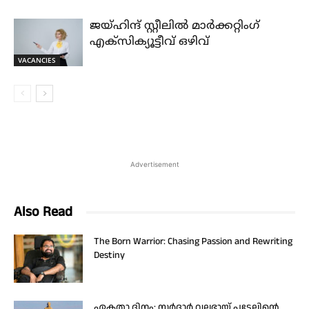
ജയ്‌ഹിന്ദ്‌ സ്റ്റീലിൽ മാർക്കറ്റിംഗ്
എക്സിക്യൂട്ടീവ് ഒഴിവ്
VACANCIES
Advertisement
Also Read
The Born Warrior: Chasing Passion and Rewriting
Destiny
ഏകതാ ദിനം; സർദാർ വല്ലഭായ് പട്ടേലിന്റെ