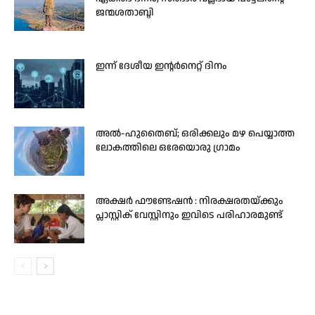
ജന്മശതാബ്ദി
ഇന്ന് ദേശീയ ഇന്റർനെറ്റ് ദിനം
അൽ-ഹുതൈബ്; ഒരിക്കലും മഴ പെയ്യാത്ത
ലോകത്തിലെ ഒരേയൊരു ഗ്രാമം
അക്ഷർ ഫൗണ്ടേഷൻ : നിരക്ഷരതയ്ക്കും
പ്ലാസ്റ്റിക് വേസ്റ്റിനും ഇവിടെ പരിഹാരമുണ്ട്