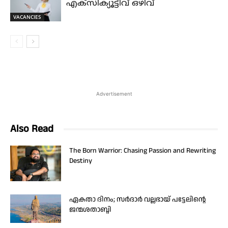
എക്സിക്യൂട്ടീവ് ഒഴിവ്
VACANCIES
Advertisement
Also Read
The Born Warrior: Chasing Passion and Rewriting
Destiny
ഏകതാ ദിനം; സർദാർ വല്ലഭായ് പട്ടേലിന്റെ
ജന്മശതാബ്ദി