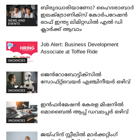
ബിരുദധാരിയാണോ? ഹൈദരാബാദ്
ഇലക്ട്രോണിക്സ് കോർപറേഷൻ
NEWS AND
ഓഫ് ഇന്ത്യ ലിമിറ്റഡിൽ എൽ ഡി
EVENTS
ക്ലാർക്ക് ആവാം
Job Alert: Business Development
Associate at Toffee Ride
VACANCIES
ജെൻറോബോട്ടിക്സിൽ
സോഫ്റ്റ്‌വെയർ എഞ്ചിനീയർ ഒഴിവ്
VACANCIES
ഇൻഫർമേഷൻ കേരള മിഷനിൽ
മൊബൈൽ ആപ്പ് ഡവലപ്പർ ഒഴിവ്
VACANCIES
ജയ്‌ഹിന്ദ്‌ സ്റ്റീലിൽ മാർക്കറ്റിംഗ്