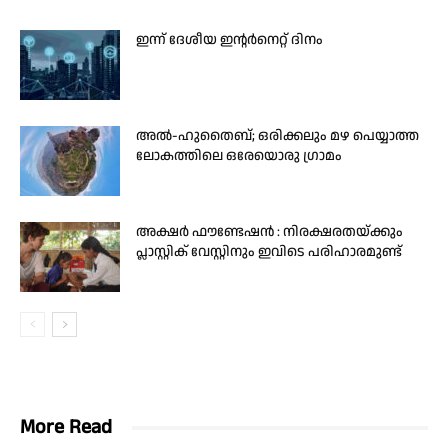
ഇന്ന് ദേശീയ ഇന്റർനെറ്റ് ദിനം
അൽ-ഹുതൈബ്; ഒരിക്കലും മഴ പെയ്യാത്ത
ലോകത്തിലെ ഒരേയൊരു ഗ്രാമം
അക്ഷർ ഫൗണ്ടേഷൻ : നിരക്ഷരതയ്ക്കും
പ്ലാസ്റ്റിക് വേസ്റ്റിനും ഇവിടെ പരിഹാരമുണ്ട്
More Read