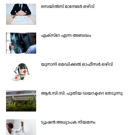
സെയിൽസ് മാനേജർ ഒഴിവ്
എക്സ്റേ എന്ന അബദ്ധം
യുനാനി മെഡിക്കല്‍ ഓഫീസര്‍ ഒഴിവ്
ആർ.സി.സി. പുതിയ ഡയറക്ടറെ തേടുന്നു
ട്യൂഷന്‍ അധ്യാപക നിയമനം