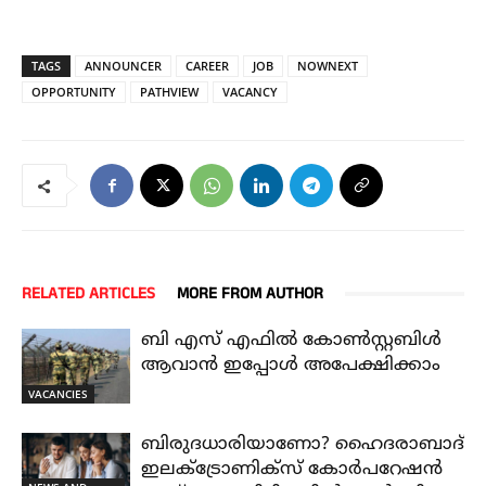
TAGS
ANNOUNCER
CAREER
JOB
NOWNEXT
OPPORTUNITY
PATHVIEW
VACANCY
RELATED ARTICLES
MORE FROM AUTHOR
ബി എസ് എഫിൽ കോൺസ്റ്റബിൾ
ആവാൻ ഇപ്പോൾ അപേക്ഷിക്കാം
VACANCIES
ബിരുദധാരിയാണോ? ഹൈദരാബാദ്
ഇലക്ട്രോണിക്സ് കോർപറേഷൻ