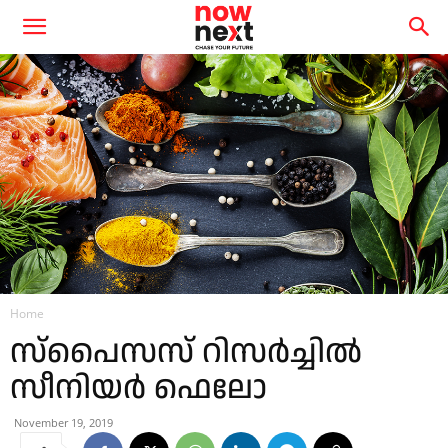
Home
സ്പൈസസ് റിസർച്ചിൽ
സീനിയർ ഫെലോ
November 19, 2019