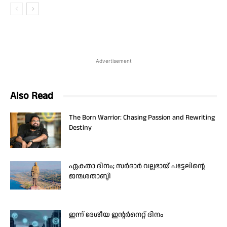
Advertisement
Also Read
The Born Warrior: Chasing Passion and Rewriting
Destiny
ഏകതാ ദിനം; സർദാർ വല്ലഭായ് പട്ടേലിന്റെ
ജന്മശതാബ്ദി
ഇന്ന് ദേശീയ ഇന്റർനെറ്റ് ദിനം