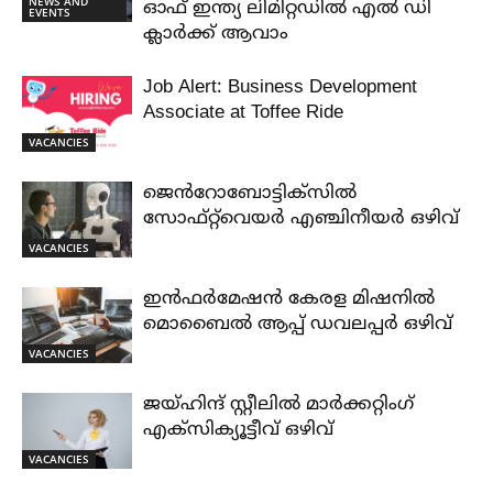
NEWS AND
ഓഫ് ഇന്ത്യ ലിമിറ്റഡിൽ എൽ ഡി
EVENTS
ക്ലാർക്ക് ആവാം
Job Alert: Business Development
Associate at Toffee Ride
VACANCIES
ജെൻറോബോട്ടിക്സിൽ
സോഫ്റ്റ്‌വെയർ എഞ്ചിനീയർ ഒഴിവ്
VACANCIES
ഇൻഫർമേഷൻ കേരള മിഷനിൽ
മൊബൈൽ ആപ്പ് ഡവലപ്പർ ഒഴിവ്
VACANCIES
ജയ്‌ഹിന്ദ്‌ സ്റ്റീലിൽ മാർക്കറ്റിംഗ്
എക്സിക്യൂട്ടീവ് ഒഴിവ്
VACANCIES