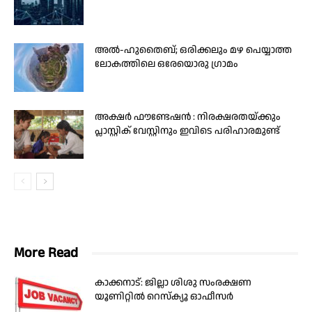
അൽ-ഹുതൈബ്; ഒരിക്കലും മഴ പെയ്യാത്ത
ലോകത്തിലെ ഒരേയൊരു ഗ്രാമം
അക്ഷർ ഫൗണ്ടേഷൻ : നിരക്ഷരതയ്ക്കും
പ്ലാസ്റ്റിക് വേസ്റ്റിനും ഇവിടെ പരിഹാരമുണ്ട്
More Read
കാക്കനാട്: ജില്ലാ ശിശു സംരക്ഷണ
യൂണിറ്റിൽ റെസ്ക്യൂ ഓഫീസർ