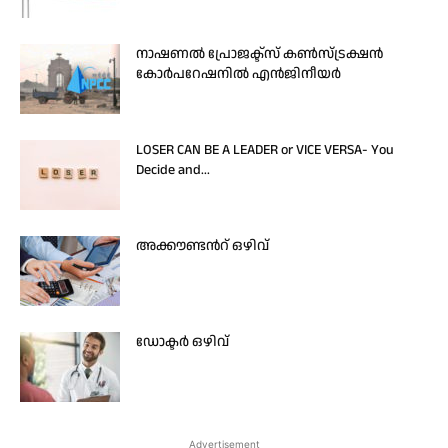
നാഷണൽ പ്രോജക്ട്സ് കൺസ്ട്രക്ഷൻ
കോർപറേഷനിൽ എൻജിനീയർ
LOSER CAN BE A LEADER or VICE VERSA- You
Decide and...
അക്കൗണ്ടൻറ് ഒഴിവ്
ഡോക്ടര്‍ ഒഴിവ്
Advertisement