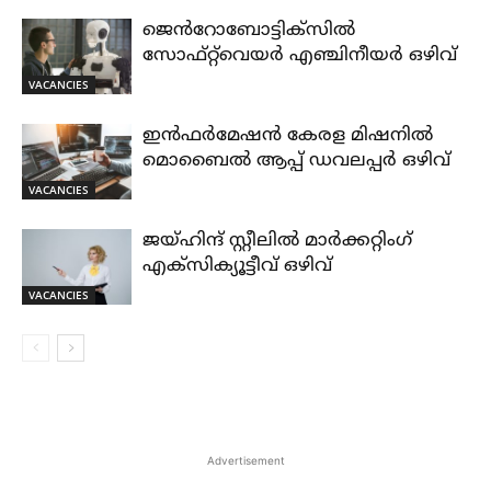
ജെൻറോബോട്ടിക്സിൽ
സോഫ്റ്റ്‌വെയർ എഞ്ചിനീയർ ഒഴിവ്
VACANCIES
ഇൻഫർമേഷൻ കേരള മിഷനിൽ
മൊബൈൽ ആപ്പ് ഡവലപ്പർ ഒഴിവ്
VACANCIES
ജയ്‌ഹിന്ദ്‌ സ്റ്റീലിൽ മാർക്കറ്റിംഗ്
എക്സിക്യൂട്ടീവ് ഒഴിവ്
VACANCIES
Advertisement