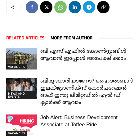
RELATED ARTICLES
MORE FROM AUTHOR
ബി എസ് എഫിൽ കോൺസ്റ്റബിൾ
ആവാൻ ഇപ്പോൾ അപേക്ഷിക്കാം
VACANCIES
ബിരുദധാരിയാണോ? ഹൈദരാബാദ്
ഇലക്ട്രോണിക്സ് കോർപറേഷൻ
NEWS AND
ഓഫ് ഇന്ത്യ ലിമിറ്റഡിൽ എൽ ഡി
EVENTS
ക്ലാർക്ക് ആവാം
Job Alert: Business Development
Associate at Toffee Ride
VACANCIES