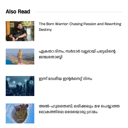
Also Read
The Born Warrior: Chasing Passion and Rewriting
Destiny
ഏകതാ ദിനം; സർദാർ വല്ലഭായ് പട്ടേലിന്റെ
ജന്മശതാബ്ദി
ഇന്ന് ദേശീയ ഇന്റർനെറ്റ് ദിനം
അൽ-ഹുതൈബ്; ഒരിക്കലും മഴ പെയ്യാത്ത
ലോകത്തിലെ ഒരേയൊരു ഗ്രാമം