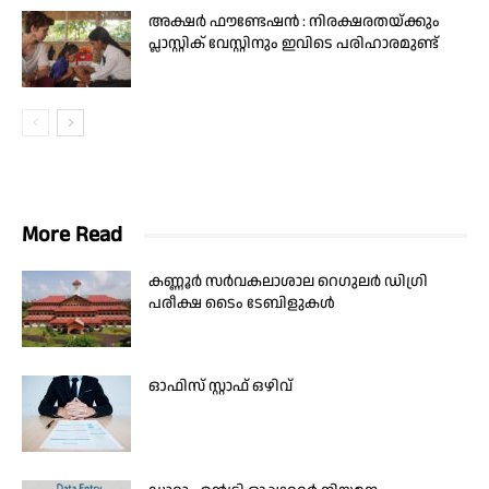
അക്ഷർ ഫൗണ്ടേഷൻ : നിരക്ഷരതയ്ക്കും
പ്ലാസ്റ്റിക് വേസ്റ്റിനും ഇവിടെ പരിഹാരമുണ്ട്
More Read
കണ്ണൂർ സർവകലാശാല റെഗുലർ ഡിഗ്രി
പരീക്ഷ ടൈം ടേബിളുകൾ
ഓഫിസ് സ്റ്റാഫ് ഒഴിവ്