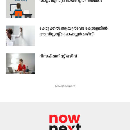
ഡാറ്റാ എന്‍ട്രി ഓപ്പറേറ്റര്‍ നിയമനം
കോട്ടക്കൽ ആയുർവേദ കോളേജിൽ
അസിസ്റ്റന്റ് പ്രൊഫസ്സർ ഒഴിവ്
റിസപ്ഷനിസ്റ്റ് ഒഴിവ്
Advertisement